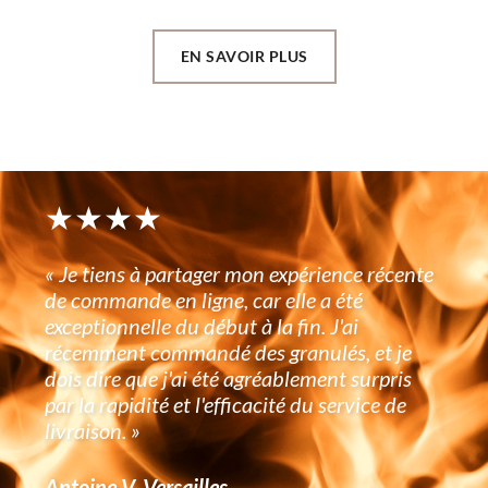
EN SAVOIR PLUS
★★★★
« Je tiens à partager mon expérience récente
de commande en ligne, car elle a été
exceptionnelle du début à la fin. J'ai
récemment commandé des granulés, et je
dois dire que j'ai été agréablement surpris
par la rapidité et l'efficacité du service de
livraison. »
Antoine V, Versailles