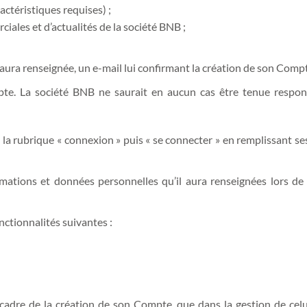
ctéristiques requises) ;
iales et d’actualités de la société BNB ;
il aura renseignée, un e-mail lui confirmant la création de son Comp
mpte. La société BNB ne saurait en aucun cas être tenue respo
 la rubrique « connexion » puis « se connecter » en remplissant ses 
mations et données personnelles qu’il aura renseignées lors de 
nctionnalités suivantes :
 cadre de la création de son Compte, que dans la gestion de cel