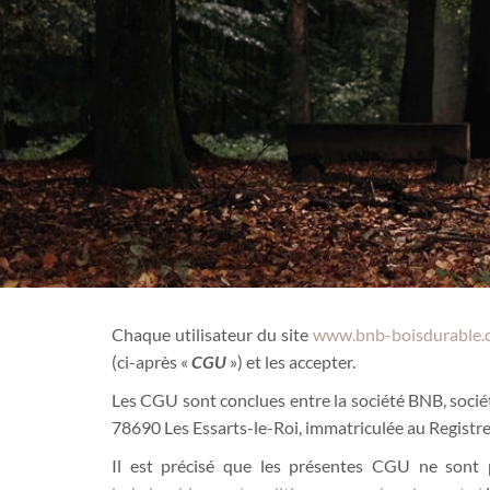
Chaque utilisateur du site
www.bnb-boisdurable.
(ci-après «
CGU
») et les accepter.
Les CGU sont conclues entre la société BNB, sociét
78690 Les Essarts-le-Roi, immatriculée au Registre 
Il est précisé que les présentes CGU ne sont 