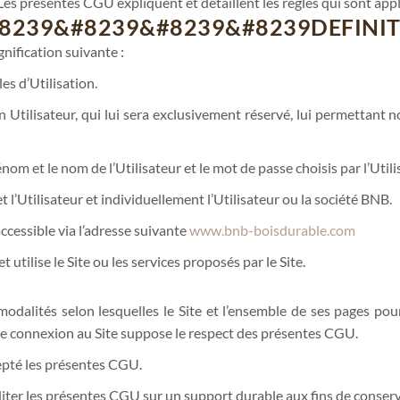
 Les présentes CGU expliquent et détaillent les règles qui sont applica
8239&#8239&#8239&#8239DEFINI
gnification suivante :
es d’Utilisation.
 un Utilisateur, qui lui sera exclusivement réservé, lui permettant
prénom et le nom de l’Utilisateur et le mot de passe choisis par l’Ut
t l’Utilisateur et individuellement l’Utilisateur ou la société BNB.
 accessible via l’adresse suivante
www.bnb-boisdurable.com
 utilise le Site ou les services proposés par le Site.
dalités selon lesquelles le Site et l’ensemble de ses pages pourro
oute connexion au Site suppose le respect des présentes CGU.
cepté les présentes CGU.
diter les présentes CGU sur un support durable aux fins de conserv