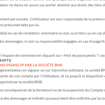
isateur ne devra en aucun cas porter atteinte aux droits des tiers da
ctement personnels. L’Utilisateur est seul responsable de la préserva
est présumée faite par lui.
élai en cas de révélation, volontaire ou non, à un tiers, ou en cas d
es dommages, ni voir sa responsabilité engagée, en cas d’usage f
l’espace de connexion en cliquant sur « Mot de passe perdu ? » acc
OMPTE
8239&#8239 PAR LA SOCIÉTÉ BNB
mentation en vigueur ou sur injonction judiciaire, la société BNB 
artie de son compte par l’Utilisateur, et ce jusqu’à la dispariti
upprimé par la société BNB.
es conséquences de la fermeture ou de la suspension du Compte de
 des dommages et intérêts qui pourraient être sollicités par la so