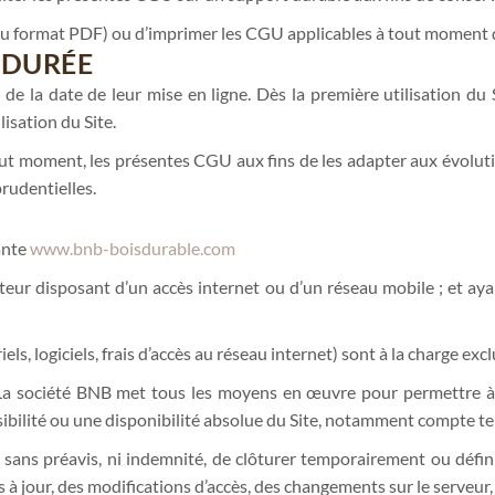
r (au format PDF) ou d’imprimer les CGU applicables à tout moment 
 DURÉE
 la date de leur mise en ligne. Dès la première utilisation du Si
lisation du Site.
out moment, les présentes CGU aux fins de les adapter aux évolutio
prudentielles.
vante
www.bnb-boisdurable.com
isateur disposant d’un accès internet ou d’un réseau mobile ; et ay
iels, logiciels, frais d’accès au réseau internet) sont à la charge excl
 La société BNB met tous les moyens en œuvre pour permettre à l
bilité ou une disponibilité absolue du Site, notamment compte ten
é, sans préavis, ni indemnité, de clôturer temporairement ou défin
 jour, des modifications d’accès, des changements sur le serveur, ce