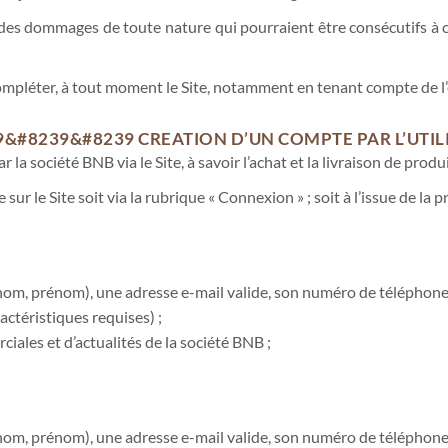
des dommages de toute nature qui pourraient être consécutifs à c
compléter, à tout moment le Site, notamment en tenant compte de l
&#8239&#8239 CREATION D’UN COMPTE PAR L’UTIL
a société BNB via le Site, à savoir l’achat et la livraison de produ
e sur le Site soit via la rubrique « Connexion » ; soit à l’issue de 
é (nom, prénom), une adresse e-mail valide, son numéro de téléphone
ctéristiques requises) ;
iales et d’actualités de la société BNB ;
é (nom, prénom), une adresse e-mail valide, son numéro de téléphone