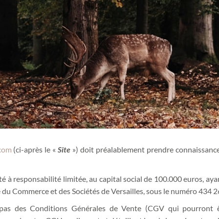
com
(ci-après le «
Site
») doit préalablement prendre connaissance
é à responsabilité limitée, au capital social de 100.000 euros, ay
du Commerce et des Sociétés de Versailles, sous le numéro 434 260 
pas des Conditions Générales de Vente (CGV qui pourront êt