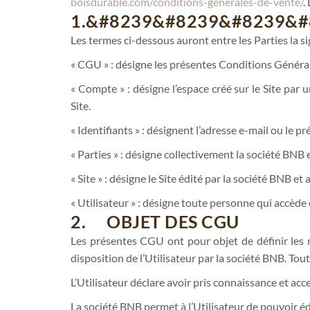
boisdurable.com/conditions-generales-de-vente/
.
1.&#8239&#8239&#8239&#
Les termes ci-dessous auront entre les Parties la si
« CGU » : désigne les présentes Conditions Général
« Compte » : désigne l’espace créé sur le Site par
Site.
« Identifiants » : désignent l’adresse e-mail ou le 
« Parties » : désigne collectivement la société BNB e
« Site » : désigne le Site édité par la société BNB et
« Utilisateur » : désigne toute personne qui accède et
2. OBJET DES CGU
Les présentes CGU ont pour objet de définir les mo
disposition de l’Utilisateur par la société BNB. T
L’Utilisateur déclare avoir pris connaissance et ac
La société BNB permet à l’Utilisateur de pouvoir é