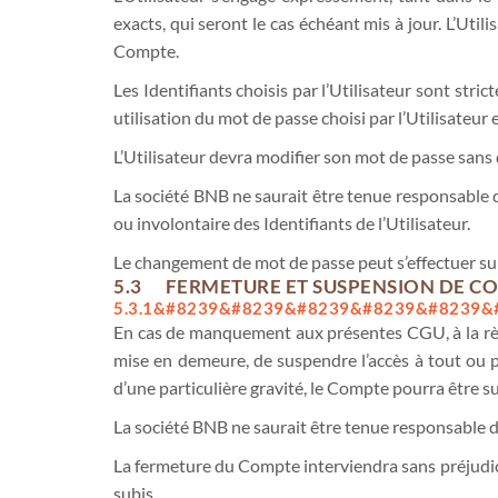
exacts, qui seront le cas échéant mis à jour. L’Util
Compte.
Les Identifiants choisis par l’Utilisateur sont stri
utilisation du mot de passe choisi par l’Utilisateur 
L’Utilisateur devra modifier son mot de passe sans d
La société BNB ne saurait être tenue responsable d
ou involontaire des Identifiants de l’Utilisateur.
Le changement de mot de passe peut s’effectuer sur 
5.3 FERMETURE ET SUSPENSION DE C
5.3.1&#8239&#8239&#8239&#8239&#8239&#
En cas de manquement aux présentes CGU, à la règle
mise en demeure, de suspendre l’accès à tout ou p
d’une particulière gravité, le Compte pourra être s
La société BNB ne saurait être tenue responsable d
La fermeture du Compte interviendra sans préjudice
subis.