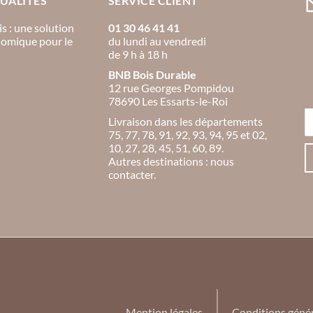
UALITÉS
SERVICE CLIENT
s : une solution
01 30 46 41 41
nomique pour le
du lundi au vendredi
de 9 h à 18 h
BNB Bois Durable
12 rue Georges Pompidou
78690 Les Essarts-le-Roi
Livraison dans les départements
75, 77, 78, 91, 92, 93, 94, 95 et 02,
10, 27, 28, 45, 51, 60, 89.
Autres destinations : nous
contacter.
Mention légales
Conditions généra