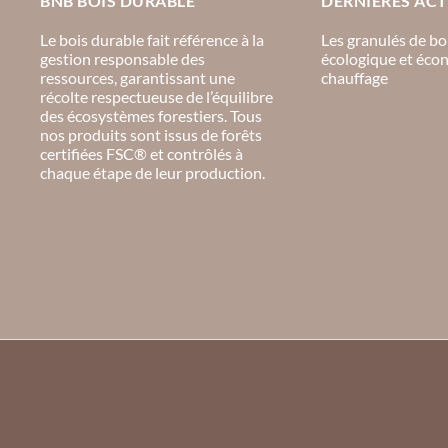
BNB BOIS DURABLE
DERNIÈRES ACT
Le bois durable fait référence à la
Les granulés de boi
gestion responsable des
écologique et éco
ressources, garantissant une
chauffage
récolte respectueuse de l’équilibre
des écosystèmes forestiers. Tous
nos produits sont issus de forêts
certifiées FSC® et contrôlés à
chaque étape de leur production.