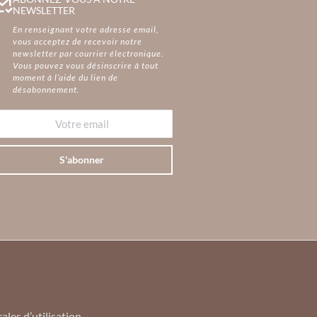
NEWSLETTER
En renseignant votre adresse email,
vous acceptez de recevoir notre
newsletter par courrier électronique.
Vous pouvez vous désinscrire à tout
moment à l’aide du lien de
désabonnement.
S'abonner
les d’utilisation